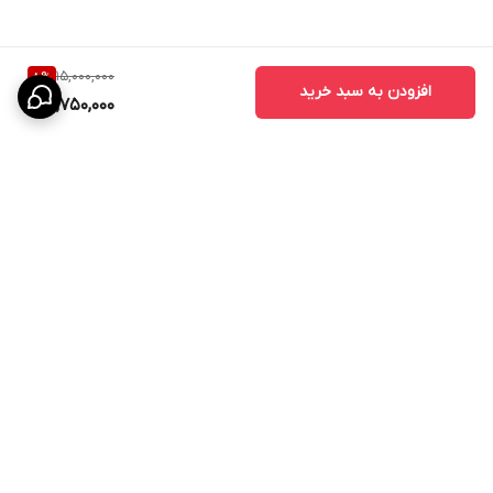
15,000,000
8
%
افزودن به سبد خرید
13,750,000
برگشت به بالا