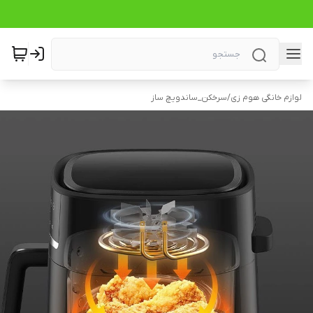
لوازم خانگی هوم زی
/
سرخکن_ساندویچ ساز