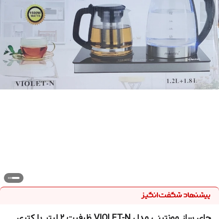
چای ساز مونتینی مدل VIOLET-N ظرفیت ۲ لیتر با کتری