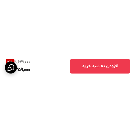
8,649,000
14
%
افزودن به سبد خرید
7,359,000
برگشت به بالا