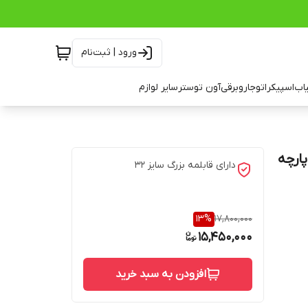
ورود | ثبت‌نام
اب
اسپیکر
اتو
جاروبرقی
آون توستر
سایر لوازم
 قابلمه دالتون مدل Florance سری C ظرفیت ۱۲ پارچه
دارای قابلمه بزرگ سایز 32
13
%
17,800,000
15,450,000
افزودن به سبد خرید