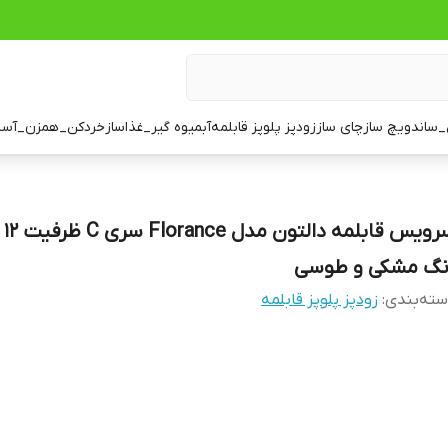
ساندویچ ساز
چای ساز
زودپز پلوپز قابلمه
آبمیوه گیر_غذاساز
خردکن_همزن_آسی
سرویس
نگ مشکی و طوسی
ته‌بندی
:
زودپز پلوپز قابلمه