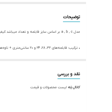
توضیحات
مدل a , b , c بر اساس سایز قابلمه و تعداد میباشد کیفیت همگی یکی است
• ترکیب: قابلمه‌های ۳۲، ۲۸، ۲۴ و ۲۰ سانتی‌متری + تاوه‌های ۲۴ و ۲۸ سانتی‌متری
• پوشش داخلی گرانیت نچسب و مقاوم
• پخت یکنواخت و حفظ بهتر حرارت
• مناسب برای استفاده روزمره و جهیزیه
نقد و بررسی
• کیفیت ساخت بالا و طراحی چشم‌نواز
کانال بله
لیست محصولات و قیمت
موجود و آماده ارسال
🚚 ارسال سریع به سراسر کشور
🛡 ضمانت اصالت و سلامت کالا
🔥 یکی از کامل‌ترین و پرفروش‌ترین مدل‌های دالتون د