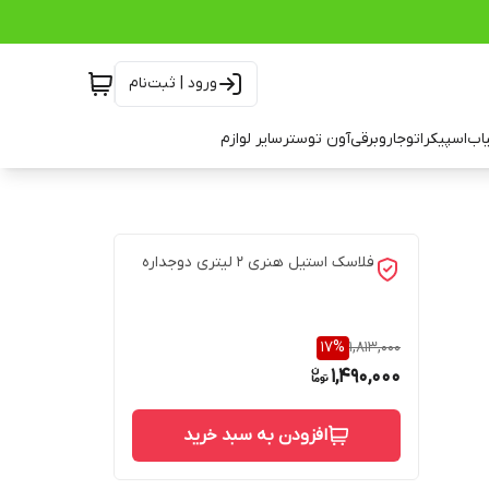
ورود | ثبت‌نام
اب
اسپیکر
اتو
جاروبرقی
آون توستر
سایر لوازم
فلاسک استیل هنری ۲ لیتری دوجداره
17
%
1,813,000
1,490,000
افزودن به سبد خرید