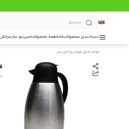
دسته‌بندی محصولات
خانه
همه محصولات
اسپرسو ساز
سرخکن_
لوازم خانگی هوم زی
/
چای ساز
فل
دس