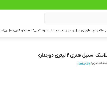
ساندویچ ساز
چای ساز
زودپز پلوپز قابلمه
آبمیوه گیر_غذاساز
خردکن_همزن_آسی
اسک استیل هنری ۲ لیتری دوجداره
ته‌بندی
:
چای ساز