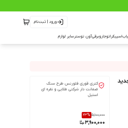
ورود | ثبت‌نام
اب
اسپیکر
اتو
جاروبرقی
آون توستر
سایر لوازم
جدید
کتری قوری فلورنس طرح سنگ
ضمانت دار شرکتی طلایی و نقره ای
استیل
23
%
5,100,000
3,900,000