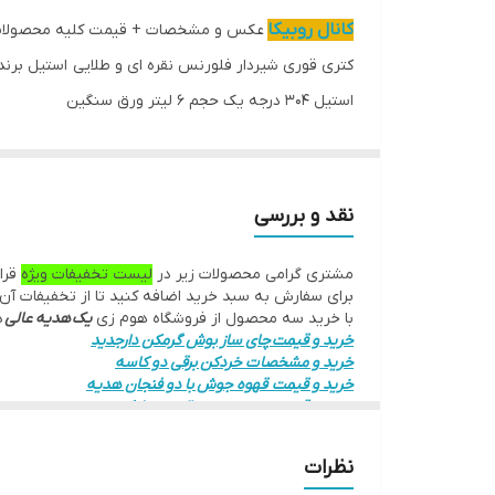
کانال روبیکا
عکس و مشخصات + قیمت کلیه محصولا
کتری قوری شیردار فلورنس نقره ای و طلایی استیل برن
استیل 304 درجه یک حجم 6 لیتر ورق سنگین
نقد و بررسی
مشتری گرامی محصولات زیر در
لیست تخفیفات ویژه
قرار
برای سفارش به سبد خرید اضافه کنید تا از تخفیفات آن 
با خرید سه محصول از فروشگاه هوم زی
یک هدیه عالی
د
خرید و قیمت چای ساز بوش گرمکن دارجدید
خرید و مشخصات خردکن برقی دو کاسه
خرید و قیمت قهوه جوش با دو فنجان هدیه
خرید و قیمت توستر دیجیتال سوپرلوکس
خرید و قیمت گوشتکوب برقی 4 کاره جدید
خرید و قیمت سبزی خردکن
نظرات
خرید بهترین کتری قوری استیل کف چدن