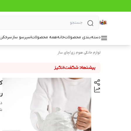
دسته‌بندی محصولات
خانه
همه محصولات
اسپرسو ساز
سرخکن_
لوازم خانگی هوم زی
/
چای ساز
ک
ر
دس
شن