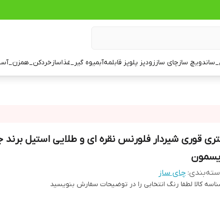
ساندویچ ساز
چای ساز
زودپز پلوپز قابلمه
آبمیوه گیر_غذاساز
خردکن_همزن_آسی
تری قوری شیردار فلورنس نقره ای و طلایی استیل برند 
یسمون
ته‌بندی
:
چای ساز
اسه کالا
لطفا رنگ انتخابی را در توضیحات سفارش بنویسید