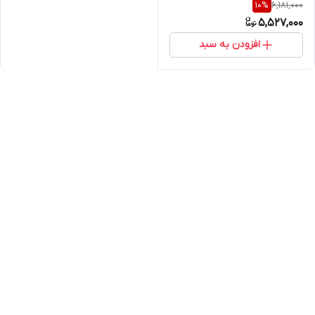
6,181,000
10
%
5,527,000
افزودن به سبد