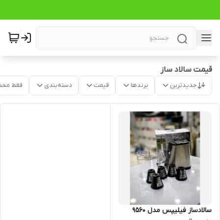
قیمت سالاد ساز
جدیدترین
برندها
قیمت
دسته‌بندی
فقط محص
سالادساز فیلیپس مدل 9560