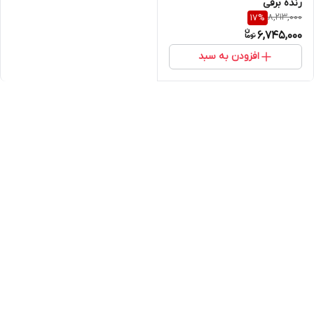
رنده برقی
8,213,000
17
%
6,745,000
افزودن به سبد