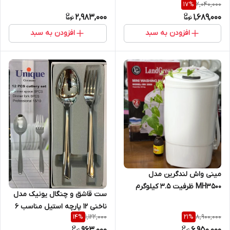
2,040,000
17
%
ضمانت
2,983,000
1,689,000
افزودن به سبد
افزودن به سبد
مینی واش لندگرین مدل
MH3500 ظرفیت ۳.۵ کیلوگرم
ست قاشق و چنگال یونیک مدل
کم‌صدا
ناخنی ۱۲ پارچه استیل مناسب ۶
1,122,000
8,900,000
14
%
21
%
نفر