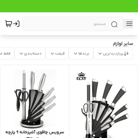
سایر لوازم
پربازدیدترین
برندها
قیمت
دسته‌بندی
فقط م
سرویس چاقوی آشپزخانه 9 پارچه