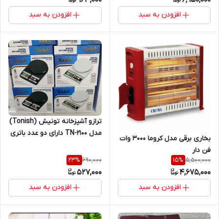
963,000
6,950,000
افزودن به سبد
افزودن به سبد
ترازو آشپزخانه تونیش (Tonish)
مدل TN-2100 دارای دو عدد باتری
بخاری برقی مدل کروما 3000 وات
فن دار
690,000
5,500,000
23
%
15
%
527,000
4,675,000
افزودن به سبد
افزودن به سبد