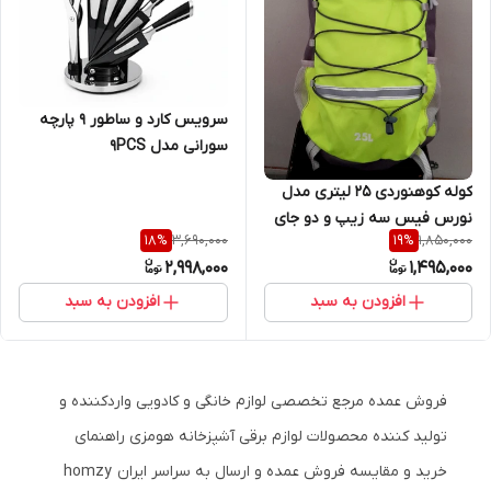
سرویس کارد و ساطور ۹ پارچه
سورانی مدل 9PCS
کوله کوهنوردی ۲۵ لیتری مدل
نورس فیس سه زیپ و دو جای
3,690,000
1,850,000
18
%
19
%
آب قمقمه بند سینه و بند کمر
2,998,000
1,495,000
دوچرخه سواری و طبیعت گردی
افزودن به سبد
افزودن به سبد
فروش عمده مرجع تخصصی لوازم خانگی و کادویی واردکننده و
تولید کننده محصولات لوازم برقی آشپزخانه هومزی راهنمای
خرید و مقایسه فروش عمده و ارسال به سراسر ایران homzy