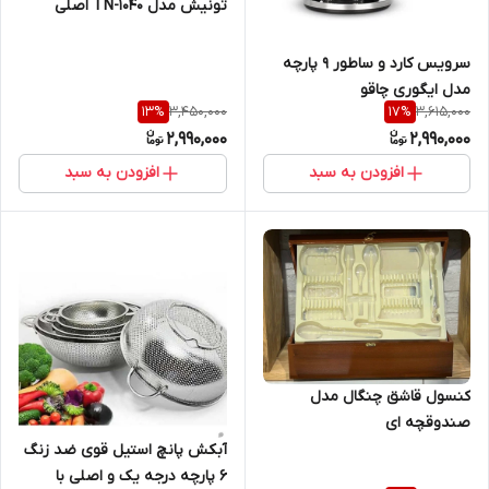
تونیش مدل TN-1040 اصلی
سرویس کارد و ساطور 9 پارچه
مدل ایگوری چاقو
3,450,000
3,615,000
13
%
17
%
2,990,000
2,990,000
افزودن به سبد
افزودن به سبد
کنسول قاشق چنگال مدل
صندوقچه ای
آبکش پانچ استیل قوی ضد زنگ
6 پارچه درجه یک و اصلی با