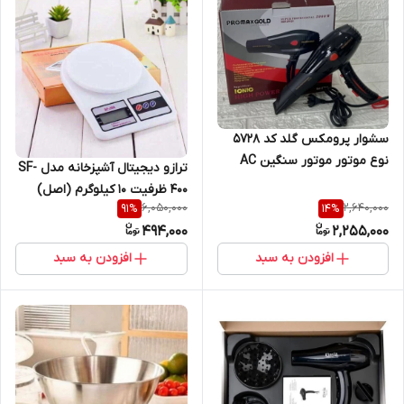
سشوار پرومکس گلد کد 5728
نوع موتور موتور سنگین AC
ترازو دیجیتال آشپزخانه مدل SF-
توان موتور3000 در 2حالت تنظیم
400 ظرفیت 10 کیلوگرم (اصل)
سرعت
6,050,000
2,640,000
91
%
14
%
494,000
2,255,000
افزودن به سبد
افزودن به سبد