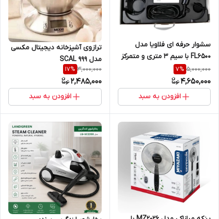
سشوار حرفه ای فلاویا مدل
ترازوی آشپزخانه دیجیتال مکسی
FL6500 با سیم ۳ متری و متمرکز
مدل SCAL 999
کننده
3,000,000
5,000,000
17
%
7
%
2,485,000
4,650,000
افزودن به سبد
افزودن به سبد
پنکه میازاکی مدل MZ2026 با