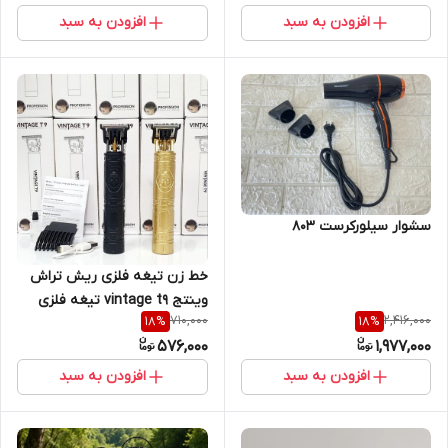
افزودن به سبد
افزودن به سبد
سشوار سیلورکرست 803
خط زن تیغه فلزی ریش تراش
وینتج vintage t9 تیغه فلزی
710,000
2,416,000
18
%
18
%
576,000
1,977,000
افزودن به سبد
افزودن به سبد