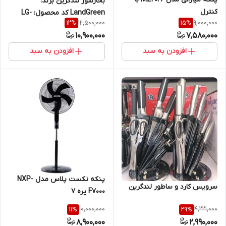
بخارشور لندگرین برند:
کنترل
LandGreen کد محصول: LG-
12,500,000
9,000,000
12
%
15
%
14000
10,900,000
7,580,000
افزودن به سبد
افزودن به سبد
پنکه نکست پلاس مدل NXP-
سرویس کارد و ساطور لندگرین
F7000 پره ۷
10,000,000
4,221,000
11
%
29
%
8,900,000
2,990,000