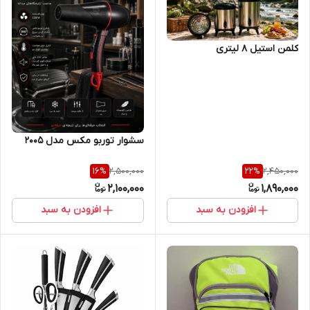
کلمن استیل 8 لیتری
سشوار توربو مکس مدل 2005
2,500,000
2,450,000
16
%
22
%
2,100,000
1,890,000
افزودن به سبد
افزودن به سبد