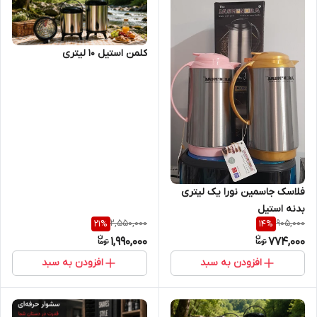
کلمن استیل 10 لیتری
فلاسک جاسمین نورا یک لیتری
بدنه استیل
2,550,000
905,000
21
%
14
%
1,990,000
774,000
افزودن به سبد
افزودن به سبد