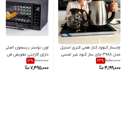
چایساز کنوود کنار همی کتری استیل
مدل 3988 چای ساز کنود غیر لمسی
دارای گارانتی تعویض فن دار 
9,000,000
5,500,000
16
%
23
%
المنت با جوجه گردان شیشه
7,495,000
4,199,000
دوجداره