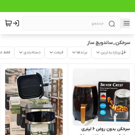
سرخکن_ساندویچ ساز
پربازدیدترین
برندها
قیمت
دسته‌بندی
فقط م
سرخکن بدون روغن 6 لیتری