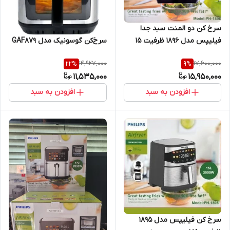
سرخ کن دو المنت سبد جدا
فیلیپس مدل 1896 ظرفیت ۱۵
سرخ‌کن گوسونیک مدل GAF879
لیتر بدون روغن
14,927,000
17,600,000
22
%
9
%
11,535,000
15,950,000
افزودن به سبد
افزودن به سبد
سرخ کن فیلیپس مدل 1895