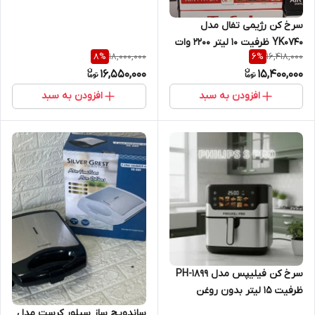
سرخ کن رژیمی تفال مدل
YK0740 ظرفیت ۱۰ لیتر 2200 وات
18,000,000
16,418,000
8
%
6
%
16,550,000
15,400,000
افزودن به سبد
افزودن به سبد
سرخ کن فیلیپس مدل PH-1899
ظرفیت ۱۵ لیتر بدون روغن
ساندویچ ساز سیلور کرست مدل