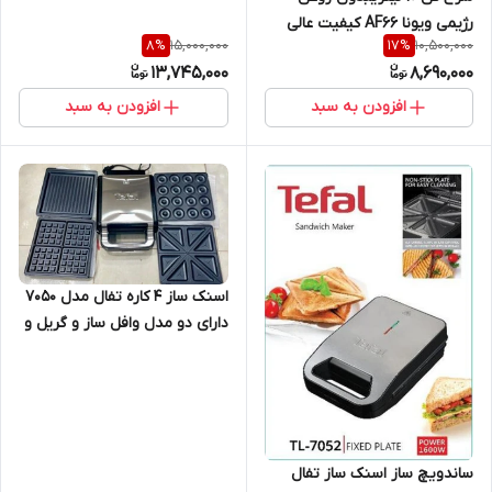
رژیمی ویونا AF66 کیفیت عالی
15,000,000
10,500,000
8
%
17
%
هواپز بدون روغن 10 لیتری
13,745,000
8,690,000
افزودن به سبد
افزودن به سبد
اسنک ساز ۴ کاره تفال مدل 7050
دارای دو مدل وافل ساز و گریل و
ساندویچ ساز
ساندویچ ساز اسنک ساز تفال