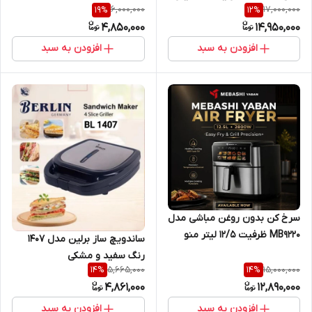
6,000,000
17,000,000
19
%
12
%
لمسی با امکانات جدید
4,850,000
14,950,000
افزودن به سبد
افزودن به سبد
سرخ کن بدون روغن مباشی مدل
MB9220 ظرفیت ۱۲/۵ لیتر منو
ساندویچ ساز برلین مدل 1407
تبلتی
رنگ سفید و مشکی
5,665,000
15,000,000
14
%
14
%
4,861,000
12,890,000
افزودن به سبد
افزودن به سبد