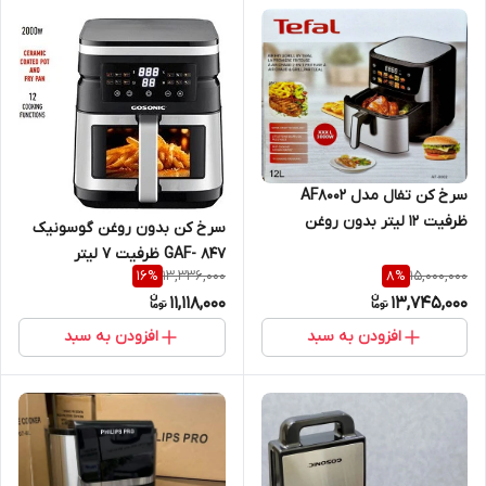
سرخ کن تفال مدل AF8002
ظرفیت ۱۲ لیتر بدون روغن
سرخ کن بدون روغن گوسونیک
GAF- 847 ظرفیت ۷ لیتر
13,336,000
15,000,000
16
%
8
%
11,118,000
13,745,000
افزودن به سبد
افزودن به سبد