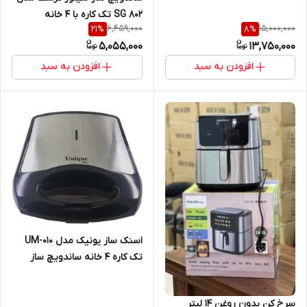
SG 802 تک کاره با ۴ خانه
6,459,000
15,000,000
21
%
8
%
5,055,000
13,750,000
افزودن به سبد
افزودن به سبد
اسنک ساز یونیک مدل UM-010
تک کاره ۴ خانه ساندویچ ساز
سرخ کن بدون روغن 14 لیتر