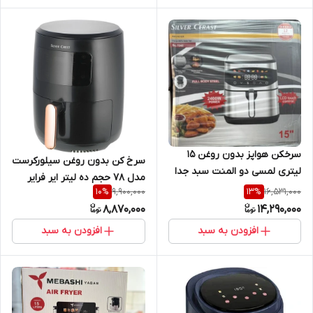
سرخکن هواپز بدون روغن 15
سرخ کن بدون روغن سیلورکرست
لیتری لمسی دو المنت سبد جدا
مدل 78 حجم ده لیتر ایر فرایر
شونده مدل sc 7040
9,900,000
16,531,000
10
%
13
%
8,870,000
14,290,000
افزودن به سبد
افزودن به سبد