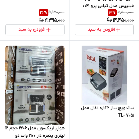
فیلیپس مدل تبلتی پرو 0041
5,950,000
17,500,000
26
%
17
%
4,395,000
14,450,000
افزودن به سبد
افزودن به سبد
ساندویچ ساز ۲ کاره تفال مدل
TL- 7051
هواپز اریکسون مدل 2206 حجم 12
لیتری پنجره دار 2100 وات دو