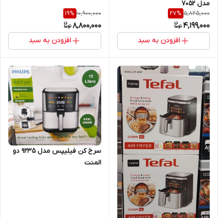
مدل ۷۰۵۲
10,900,000
5,825,000
19
%
27
%
8,800,000
4,199,000
افزودن به سبد
افزودن به سبد
سرخ کن فیلیپس مدل 9235 دو
المنت