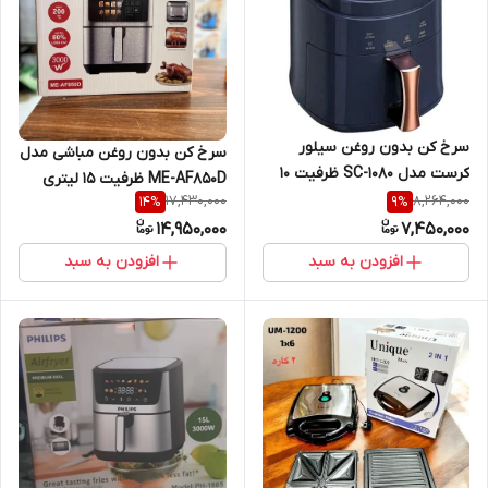
سرخ کن بدون روغن سیلور
سرخ کن بدون روغن مباشی مدل
کرست مدل SC-1080 ظرفیت 10
ME-AF850D ظرفیت ۱۵ لیتری
17,430,000
8,264,000
14
%
9
%
صفحه تبلتی
14,950,000
7,450,000
افزودن به سبد
افزودن به سبد