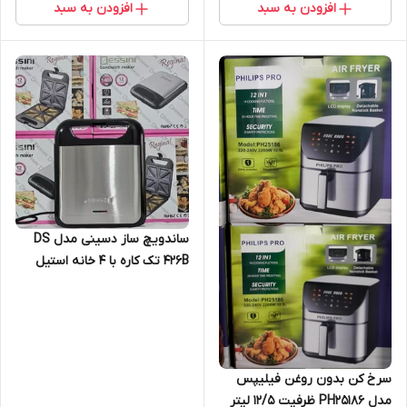
افزودن به سبد
افزودن به سبد
ساندویچ ساز دسینی مدل DS
426B تک کاره با ۴ خانه استیل
سرخ کن بدون روغن فیلیپس
مدل PH25186 ظرفیت 12/5 لیتر