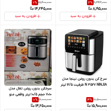
15,400,000
9,343,000
7
%
12
%
المنت بالا و پایین
14,245,000
8,195,000
افزودن به سبد
افزودن به سبد
سرخ کن بدون روغن نینجا مدل
N 3527 NINJIA ظرفیت 12/5 لیتر
سرخکن بدون روغن تفال مدل
بدون روغن 2800وات
7010 حجم 10/5 لیتر واقعی منو
16,000,000
18,500,000
10
%
14
%
لمسی
14,250,000
15,900,000