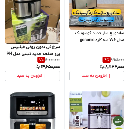
ساندویچ ساز جدید گوسونیک
مدل 706 سه کاره gosonic
گاسونیک اسنک ساز، وافل ساز و
سرخ کن بدون روغن فیلیپس
گریل کیک و پنکیک
پرو صفحه جدید تبلتی مدل PH
16,000,000
9,951,000
8
%
14
%
25186 ظرفیت ۱۲ لیتر منو لمسی
14,650,000
8,544,000
افزودن به سبد
افزودن به سبد