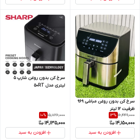
سرخ کن بدون روغن شارپ ۵
لیتری مدل 50RT
سرخ کن بدون روغن مباشی 969
ظرفیت ۱۲ لیتر
15,726,000
16,449,000
10
%
13
%
14,135,000
14,150,000
افزودن به سبد
افزودن به سبد