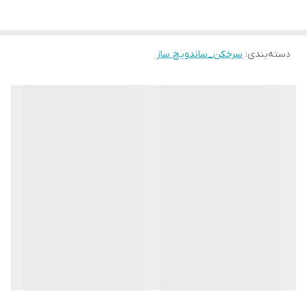
دسته‌بندی
:
سرخکن_ساندویچ ساز
کانال روبیکا
عکس و مشخصات + قیمت کلیه محصولات