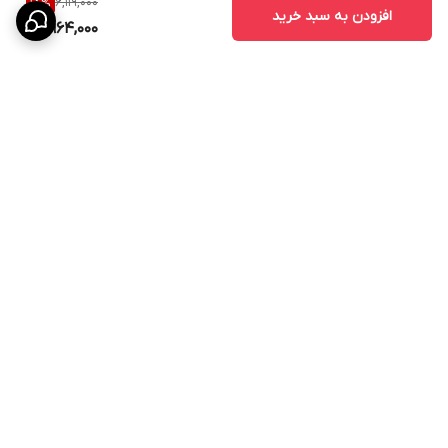
6,119,000
18
%
افزودن به سبد خرید
4,964,000
برگشت به بالا
ارسال به سراسر کشور
پیگیری سفارش