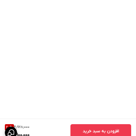
4,928,000
20
%
افزودن به سبد خرید
3,900,000