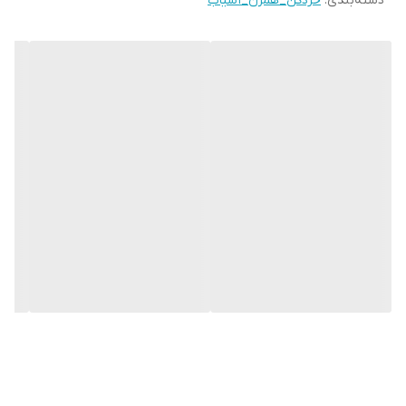
دسته‌بندی
:
خردکن_همزن_آسیاب