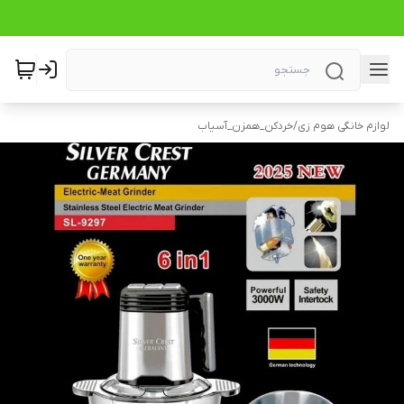
لوازم خانگی هوم زی
/
خردکن_همزن_آسیاب