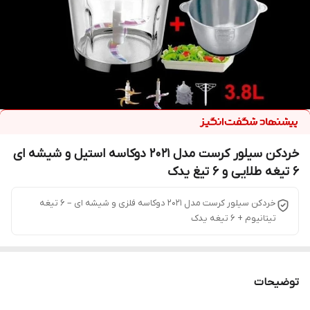
خردکن سیلور کرست مدل 2021 دوکاسه استیل و شیشه ای
۶ تیغه طلایی و 6 تیغ یدک
خردکن سیلور کرست مدل 2021 دوکاسه فلزی و شیشه ای – ۶ تیغه
تیتانیوم + 6 تیغه یدک
توضیحات