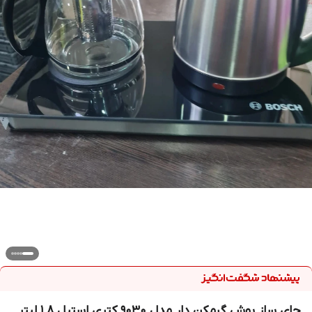
چای ساز بوش گرمکن دار مدل 9030 کتری استیل ۱.۸ لیتر