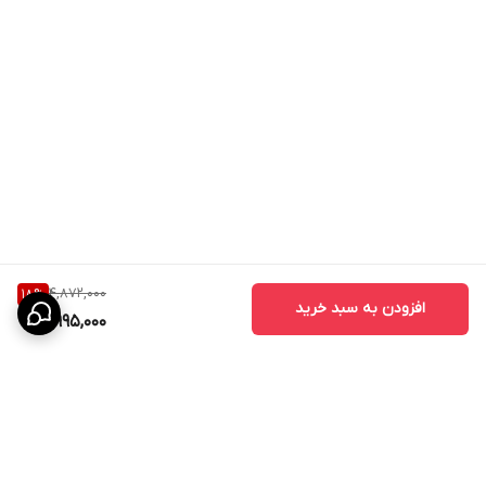
4,872,000
18
%
افزودن به سبد خرید
3,995,000