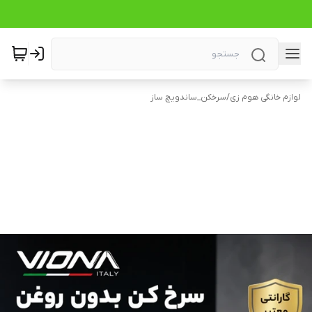
لوازم خانگی هوم زی
/
سرخکن_ساندویچ ساز