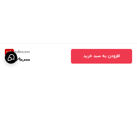
10,500,000
17
%
افزودن به سبد خرید
8,690,000
برگشت به بالا