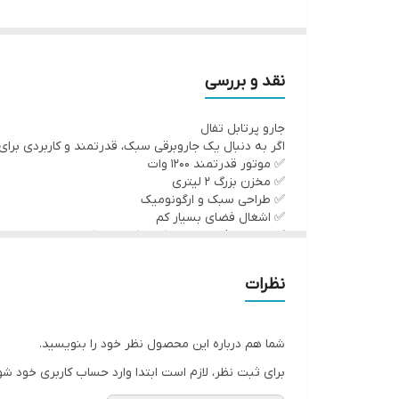
ویژگی‌های کلیدی:
طراحی عصایی و بی‌سیم:
جابجایی آسان و بدون محدو
سبک و جمع‌وجور:
مناسب برای آپارتمان‌ها و فضاها
نقد و بررسی
فیلتر بهداشتی:
جذب گرد و غبار و جلوگیری از خروج 
جارو پرتابل تفال
مخزن گرد و غبار:
تخلیه آسان و بهداشتی زباله‌ها.
اگر به دنبال یک جاروبرقی سبک، قدرتمند و کاربردی برای
شارژدهی مناسب:
عملکرد قدرتمند برای نظافت روزان
✅ موتور قدرتمند 1200 وات
✅ مخزن بزرگ 2 لیتری
این جارو برقی با وزن سبک و طراحی ارگونومیک، نظافت 
✅ طراحی سبک و ارگونومیک
✅ اشغال فضای بسیار کم
✅ مناسب فرش، سرامیک، پارکت و موکت
✅ تخلیه آسان مخزن بدون نیاز به کیسه
✅ فیلتر قابل شستشو
نظرات
✅ مصرف بهینه انرژی
✅ مناسب نظافت روزانه منزل و محل کار
شما هم درباره این محصول نظر خود را بنویسید.
برای ثبت نظر، لازم است ابتدا وارد حساب کاربری خود شو