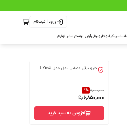
ورود | ثبت‌نام
اب
اسپیکر
اتو
جاروبرقی
آون توستر
سایر لوازم
جارو برقی عصایی تفال مدل UY1551
14
%
8,000,000
6,850,000
افزودن به سبد خرید