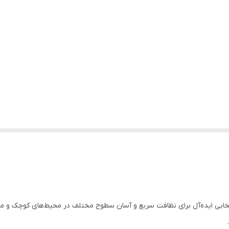
برقی عصایی بی‌سیم تفال (Tefal) مدل UY1551، انتخابی ایده‌آل برای نظافت سریع و آسان سطوح مختلف د