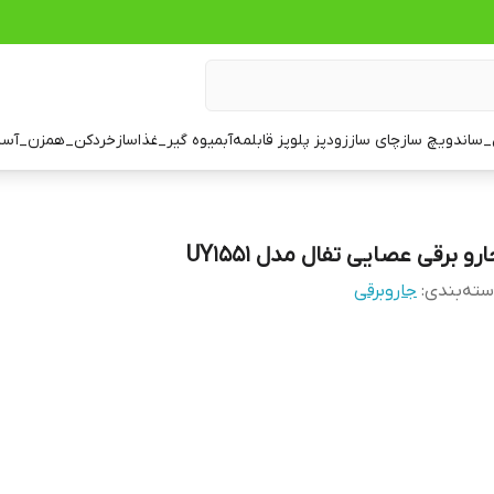
ساندویچ ساز
چای ساز
زودپز پلوپز قابلمه
آبمیوه گیر_غذاساز
خردکن_همزن_آسی
رو برقی عصایی تفال مدل UY1551
ته‌بندی
:
جاروبرقی