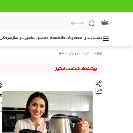
دسته‌بندی محصولات
خانه
همه محصولات
اسپرسو ساز
سرخکن_
لوازم خانگی هوم زی
/
چای ساز
غ
er
دس