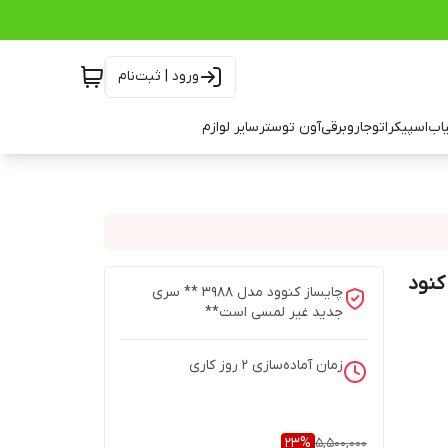
ورود | ثبت‌نام
اب
اسپیکر
اتو
جاروبرقی
آون توستر
سایر لوازم
 3988 چای ساز کنود
چایساز کنوود مدل 3988 ** سری
جدید غیر لمسی است**
زمان آماده‌سازی
2
روز کاری
23
%
5,500,000