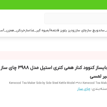
ساندویچ ساز
چای ساز
زودپز پلوپز قابلمه
آبمیوه گیر_غذاساز
خردکن_همزن_آسی
چایساز کنوود کنار همی کتری استیل مدل
یر لمسی
Kenwood Tea Maker Side by Side Steel Kettle Model 3988 Kenwood Tea Mak
ته‌بندی
:
چای ساز