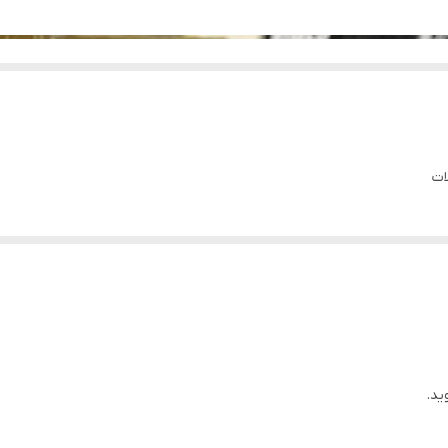
ات
ید.