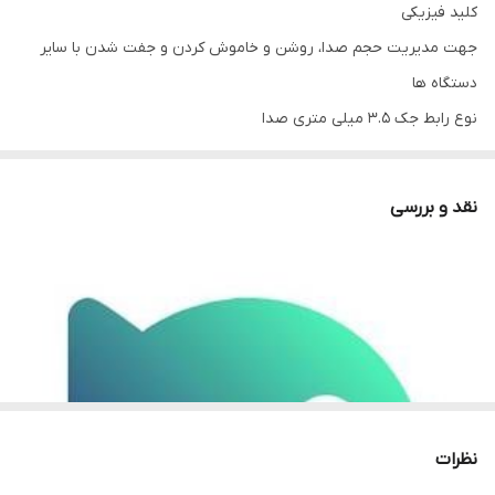
کلید فیزیکی
جهت مدیریت حجم صدا، روشن و خاموش کردن و جفت شدن با سایر
دستگاه ها
نوع رابط جک 3.5 میلی‌ متری صدا
حساسیت سیگنال به نویز 50 دسی بل
ظرفیت باتری 3000 میلی آمپر ساعت
نقد و بررسی
پشتیبانی از کارت حافظه دارد
اقلام همراه
ریموت کنترل/ میکروفون/ کابل شارژ
توان خروجی RMS
30 وات (2*15W)
تامین انرژی
باتری داخلی
نظرات
قطر درایو