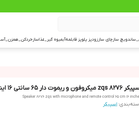
ساندویچ ساز
چای ساز
زودپز پلوپز قابلمه
آبمیوه گیر_غذاساز
خردکن_همزن_آسی
8276 zqs میکروفون و ریموت دار 65 سانتی 16 اینچ
Speaker 8276 zqs with microphone and remote control 65 cm 16 inch
ته‌بندی
:
اسپیکر