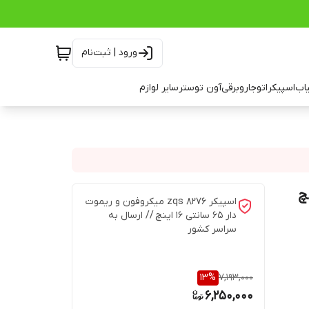
ورود | ثبت‌نام
اب
اسپیکر
اتو
جاروبرقی
آون توستر
سایر لوازم
اسپیکر 8276 zqs میکروفون و ریموت
دار 65 سانتی 16 اینچ // ارسال به
سراسر کشور
13
%
7,193,000
6,250,000