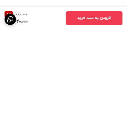
11,770,000
18
%
افزودن به سبد خرید
9,620,000
برگشت به بالا
ارسال به سراسر کشور
پیگیری سفارش