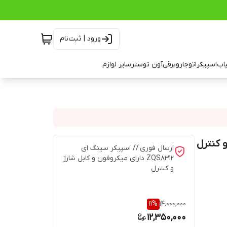
ورود | ثبت‌نام
اب
اسپیکر
اتو
جاروبرقی
آون توستر
سایر لوازم
ارسال فوری // اسپیکر سینگ ای
ZQS8312 دارای میکروفون و کابل شارژ
و کنترل
11
%
14,000,000
12,350,000