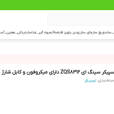
ساندویچ ساز
چای ساز
زودپز پلوپز قابلمه
آبمیوه گیر_غذاساز
خردکن_همزن_آسی
کر سینگ ای ZQS8312 دارای میکروفون و کابل شارژ و کنترل
ته‌بندی
:
اسپیکر