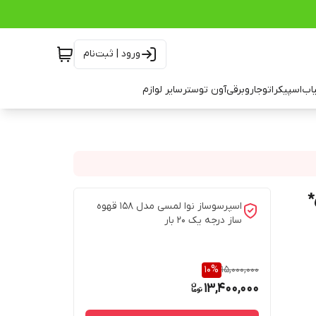
ورود | ثبت‌نام
اب
اسپیکر
اتو
جاروبرقی
آون توستر
سایر لوازم
اسپرسوساز نوا لمسی مدل 158 قهوه
ساز درجه یک 20 بار
10
%
15,000,000
13,400,000