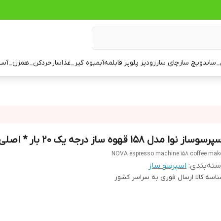
ساندویچ ساز
چای ساز
زودپز پلوپز قابلمه
آبمیوه گیر_غذاساز
خردکن_همزن_آسی
رسوساز نوا مدل 158 قهوه ساز درجه یک 20 بار * اصلی*
NOVA espresso machine 158 coffee mak
ته‌بندی
:
اسپرسو ساز
اسه کالا
ارسال فوری به سراسر کشور