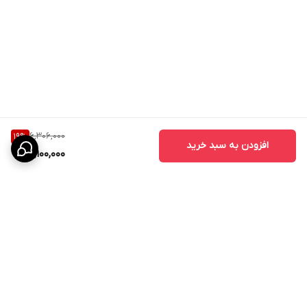
6,306,000
19
%
افزودن به سبد خرید
5,100,000
برگشت به بالا