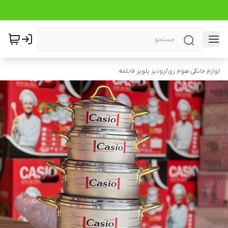
لوازم خانگی هوم زی
/
زودپز پلوپز قابلمه