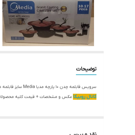
توضیحات
سرویس قابلمه چدن 10 پارچه مدیا Media سایز قابلمه ها 28,24,20 سایز ماهی تابه28 و تابه رژیمی
کانال روبیکا
عکس و مشخصات + قیمت کلیه محصولا
نقد و بررسی