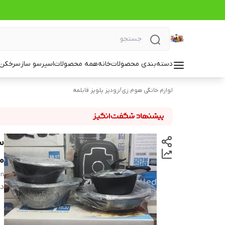
دسته‌بندی محصولات
خانه
همه محصولات
اسپرسو ساز
سرخکن_
لوازم خانگی هوم زی
/
زودپز پلوپز قابلمه
24,20
an
دس