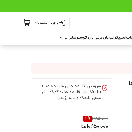
ورود | ثبت‌نام
اب
اسپیکر
اتو
جاروبرقی
آون توستر
سایر لوازم
ه ها
سرویس قابلمه چدن 10 پارچه مدیا
Media سایز قابلمه ها 28,24,20 سایز
ماهی تابه28 و تابه رژیمی
14
%
12,850,000
10,950,000