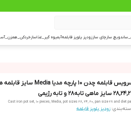
ساندویچ ساز
چای ساز
زودپز پلوپز قابلمه
آبمیوه گیر_غذاساز
خردکن_همزن_آسی
سرویس قابلمه چدن 10 پارچه مدیا Media سایز قابلم
28, سایز ماهی تابه28 و تابه رژیمی
Cast iron pot set, 10 pieces, Media, pot sizes 28, 24, 20, pan size 28 and diet p
ته‌بندی
:
زودپز پلوپز قابلمه